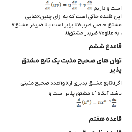
است و داریم
این قاعده حاکی است که به ازای چنین
x
هایی
مشتق حاصل ضرب
uv
برابر است با
u
ضربدر مشتق
v
، به علاوه
v
ضربدر مشتق
u
.
قاعدع ششم
توان های صحیح مثبت یک تابع مشتق
پذیر
اگر
u
تابع مشتق پذیری از
x
و
n
عدد صحیح مثبتی
باشد، آنگاه "
u
مشتق پذیر است و
قاعده هفتم