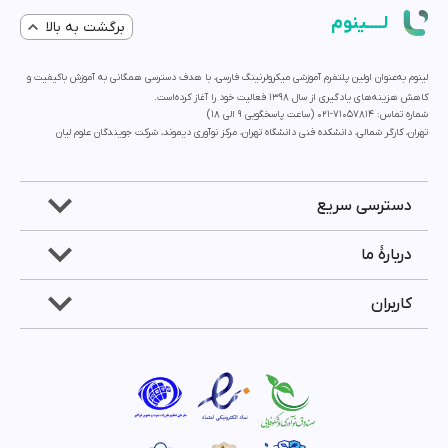
لــــینوم
برگشت به بالا
لینوم به‌عنوان اولین پلتفرم آموزشی میکرولرنینگ فارسی، با هدف دسترسی همگانی به آموزش باکیفیت و
کاهش هزینه‌های یادگیری از سال 1398 فعالیت خود را آغاز کرده‌است.
شماره تماس: 71057814-021 (ساعت پاسخگویی ۹ الی ۱۸)
تهران، کارگر شمالی، دانشکده فنی دانشگاه تهران، مرکز نوآوری دیموند، شرکت جویندگان علوم لیان
دسترسی سریع
دربارۀ ما
کاربران