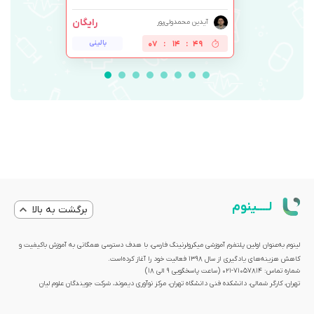
رایگان
آیدین محمدولی‌پور
49
:
14
:
07
بالینی
لــــینوم
برگشت به بالا
لینوم به‌عنوان اولین پلتفرم آموزشی میکرولرنینگ فارسی، با هدف دسترسی همگانی به آموزش باکیفیت و
کاهش هزینه‌های یادگیری از سال 1398 فعالیت خود را آغاز کرده‌است.
شماره تماس: 71057814-021 (ساعت پاسخگویی ۹ الی ۱۸)
تهران، کارگر شمالی، دانشکده فنی دانشگاه تهران، مرکز نوآوری دیموند، شرکت جویندگان علوم لیان