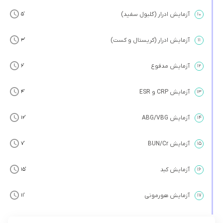
آزمایش ادرار (گلبول سفید)
’5
۱۰
آزمایش ادرار (کریستال و کست)
’3
۱۱
آزمایش مدفوع
’6
۱۲
آزمایش CRP و ESR
’4
۱۳
آزمایش ABG/VBG
’12
۱۴
آزمایش BUN/Cr
’7
۱۵
آزمایش کبد
’15
۱۶
آزمایش هورمونی
’11
۱۷