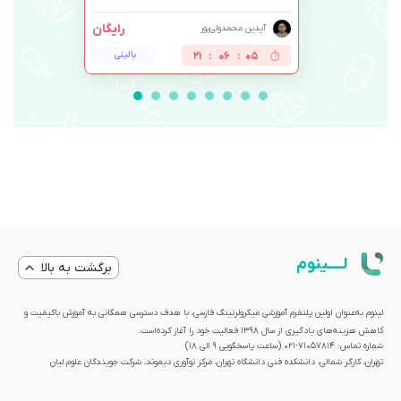
رایگان
آیدین محمدولی‌پور
04
:
06
:
21
بالینی
لــــینوم
برگشت به بالا
لینوم به‌عنوان اولین پلتفرم آموزشی میکرولرنینگ فارسی، با هدف دسترسی همگانی به آموزش باکیفیت و
کاهش هزینه‌های یادگیری از سال 1398 فعالیت خود را آغاز کرده‌است.
شماره تماس: 71057814-021 (ساعت پاسخگویی ۹ الی ۱۸)
تهران، کارگر شمالی، دانشکده فنی دانشگاه تهران، مرکز نوآوری دیموند، شرکت جویندگان علوم لیان