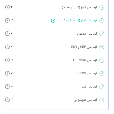
آزمایش ادرار (گلبول سفید)
’5
۱۰
آزمایش ادرار (کریستال و کست)
’3
۱۱
آزمایش مدفوع
’6
۱۲
آزمایش CRP و ESR
’4
۱۳
آزمایش ABG/VBG
’12
۱۴
آزمایش BUN/Cr
’7
۱۵
آزمایش کبد
’15
۱۶
آزمایش هورمونی
’11
۱۷