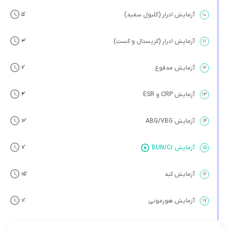
آزمایش ادرار (گلبول سفید)
’5
۱۰
آزمایش ادرار (کریستال و کست)
’3
۱۱
آزمایش مدفوع
’6
۱۲
آزمایش CRP و ESR
’4
۱۳
آزمایش ABG/VBG
’12
۱۴
آزمایش BUN/Cr
’7
۱۵
آزمایش کبد
’15
۱۶
آزمایش هورمونی
’11
۱۷