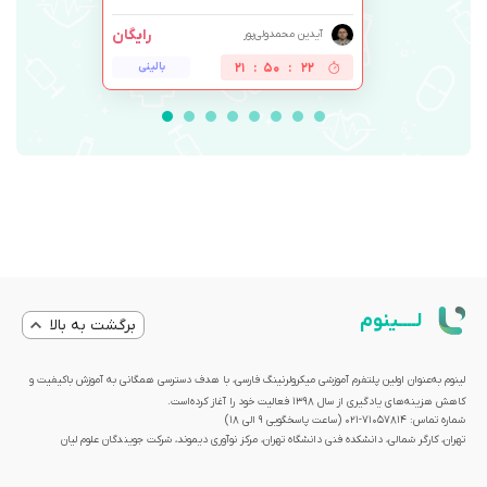
رایگان
آیدین محمدولی‌پور
21
:
50
:
21
بالینی
لــــینوم
برگشت به بالا
لینوم به‌عنوان اولین پلتفرم آموزشی میکرولرنینگ فارسی، با هدف دسترسی همگانی به آموزش باکیفیت و
کاهش هزینه‌های یادگیری از سال 1398 فعالیت خود را آغاز کرده‌است.
شماره تماس: 71057814-021 (ساعت پاسخگویی ۹ الی ۱۸)
تهران، کارگر شمالی، دانشکده فنی دانشگاه تهران، مرکز نوآوری دیموند، شرکت جویندگان علوم لیان