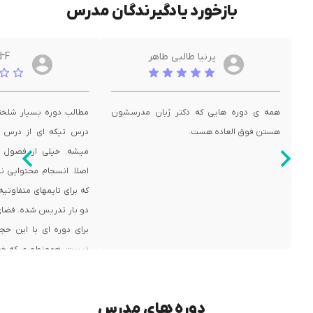
بازخورد یادگیرندگان مدرس
پرنیا طالبی طاهر
 ّF
همه ی دوره هایی که دکتر ژیان مدرسشون
مطالب دوره بسیار شلخت
هستن فوق العاده هست.
درس تیکه ای از درس د
میشه. خیلی از فصول 
اصلا. انسجام محتوایی ند
که برای تایمهای متفاوتی
دو بار تدریس شده. فضا
برای دوره ای با این ح
نیست. همونطوری که خود
هماتو فرموردن این دوره 
اسپات پلیر منتشر بشه 
دوره های مدرس
به اینترنت مناسب همیشه 