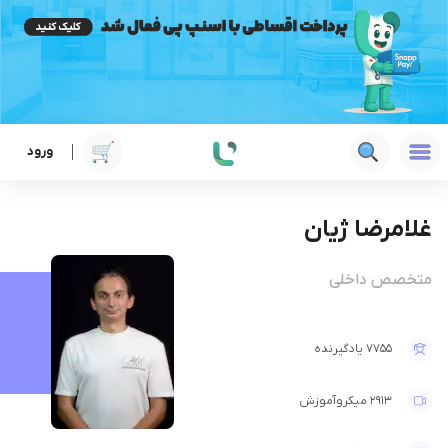
ورود
غلامرضا ژیان
متخصص داخلی
7755 یادگیرنده
2913 میکروآموزش