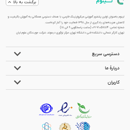
لــــینوم
برگشت به بالا
لینوم به‌عنوان اولین پلتفرم آموزشی میکرولرنینگ فارسی، با هدف دسترسی همگانی به آموزش باکیفیت و
کاهش هزینه‌های یادگیری از سال 1398 فعالیت خود را آغاز کرده‌است.
شماره تماس: 71057814-021 (ساعت پاسخگویی ۹ الی ۱۸)
تهران، کارگر شمالی، دانشکده فنی دانشگاه تهران، مرکز نوآوری دیموند، شرکت جویندگان علوم لیان
دسترسی سریع
دربارۀ ما
کاربران