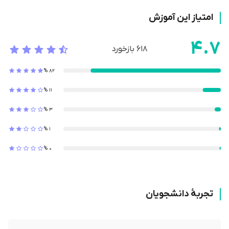
امتیاز این آموزش
4.7
618
بازخورد
%
82
%
11
%
3
%
1
%
0
تجربۀ دانشجویان