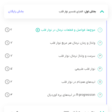
بخش رایگان
بخش اول:
الفبای تفسیر نوار قلب
موج‌ها، فواصل و قطعات نرمال در نوار قلب
’9
۱
ولتاژ و زمان نرمال هر مربع نوار قلب
’7
۲
سرعت و ولتاژ نرمال نوار قلب
’7
۳
نوار قلب طبیعی
’5
۴
لیدهای هم‌نام در نوار قلب
’6
۵
R-progression در لیدهای پره کوردیال
’4
۶