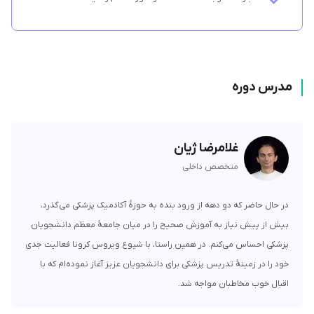
مدرس دوره کیه؟
تدریس این آموزش توسط دکتر ژیان که متخصص داخلی در بوعلی و امیرالمومنین
هستند انجام میشه.
مدرس دوره
نحوه بخش بندی مطالب چجوریه؟
دوره تفسیر پایه نوار قلب لینوم 12 بخش کلی و مجموعا 31 سرفصل داره که به
صورت میکروآموزش در اختیارتون قرار میگیره، هر یک از سرفصل ها ویدیو
غلامرضا ژیان
آموزشی جداگانه ای دارن با زمانی بین 5 تا 20 دقیقه که کمک میکنه بتونید فقط
متخصص داخلی
بخش های مورد نیاز خودتون رو ببینید و وقتتون تلف نشه
نحوه تدریس چجوریه؟
در حال حاضر که دو دهه از ورود بنده به حوزۀ آکادمیک پزشکی می‌گذرد،
بیش از پیش نیاز به آموزش صحیح را در میان جامعۀ معظم دانشجویان
در تمام طول این دوره مفاهیم به صورت مثال محور آموزش داده میشن تا نیازی
پزشکی احساس می‌کنم. در همین راستا، با شیوع ویروس کرونا فعالیت جدی
به حل سوالات جداگانه نداشته باشین، بعد از دیدن ویدیو مربوط به هر مبحث با
خود را در زمینۀ تدریس پزشکی برای دانشجویان عزیز آغاز نموده‌ام که با
حل کوییزی که براتون در نظر گرفتیم میتونید از تسلطتتون به اون بخش مطمئن
اقبال خوب مخاطبان مواجه شد.
بشین.