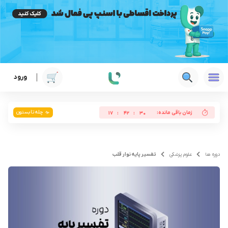
ورود
چله تابستون
زمان باقی مانده:
17
:
42
:
30
دوره ها
علوم پزشکی
تفسیر پایه نوار قلب