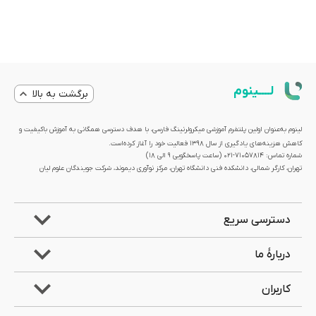
لــــینوم
برگشت به بالا
لینوم به‌عنوان اولین پلتفرم آموزشی میکرولرنینگ فارسی، با هدف دسترسی همگانی به آموزش باکیفیت و
کاهش هزینه‌های یادگیری از سال 1398 فعالیت خود را آغاز کرده‌است.
شماره تماس: 71057814-021 (ساعت پاسخگویی ۹ الی ۱۸)
تهران، کارگر شمالی، دانشکده فنی دانشگاه تهران، مرکز نوآوری دیموند، شرکت جویندگان علوم لیان
دسترسی سریع
دربارۀ ما
کاربران