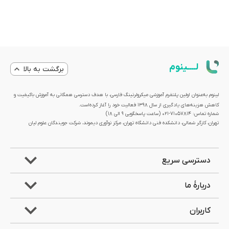
لــــینوم
برگشت به بالا
لینوم به‌عنوان اولین پلتفرم آموزشی میکرولرنینگ فارسی، با هدف دسترسی همگانی به آموزش باکیفیت و
کاهش هزینه‌های یادگیری از سال 1398 فعالیت خود را آغاز کرده‌است.
شماره تماس: 71057814-021 (ساعت پاسخگویی ۹ الی ۱۸)
تهران، کارگر شمالی، دانشکده فنی دانشگاه تهران، مرکز نوآوری دیموند، شرکت جویندگان علوم لیان
دسترسی سریع
دربارۀ ما
کاربران