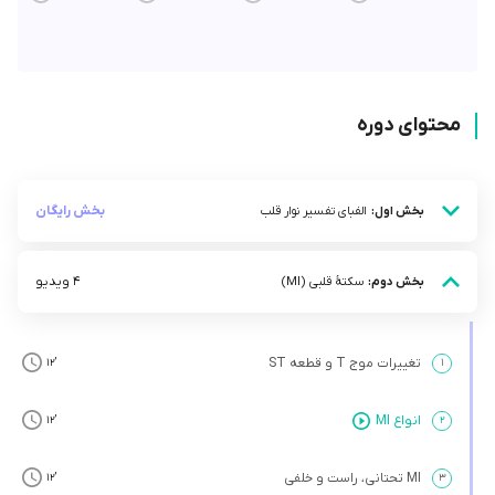
محتوای دوره
بخش رایگان
بخش اول:
الفبای تفسیر نوار قلب
4 ویدیو
بخش دوم:
سکتۀ قلبی (MI)
تغییرات موج T و قطعه ST
’12
۱
انواع MI
’12
۲
MI تحتانی، راست و خلفی
’12
۳