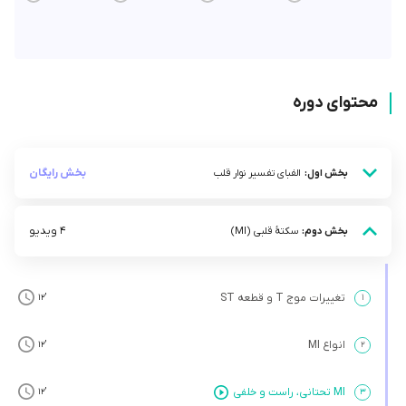
محتوای دوره
بخش رایگان
بخش اول:
الفبای تفسیر نوار قلب
4 ویدیو
بخش دوم:
سکتۀ قلبی (MI)
تغییرات موج T و قطعه ST
’12
۱
انواع MI
’12
۲
MI تحتانی، راست و خلفی
’12
۳