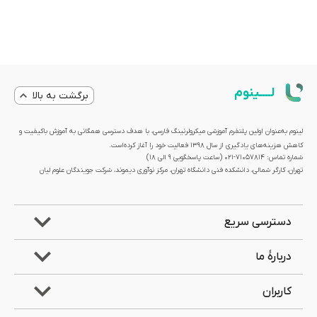
لــــینوم
برگشت به بالا
لینوم به‌عنوان اولین پلتفرم آموزشی میکرولرنینگ فارسی، با هدف دسترسی همگانی به آموزش باکیفیت و
کاهش هزینه‌های یادگیری از سال 1398 فعالیت خود را آغاز کرده‌است.
شماره تماس: 71057814-021 (ساعت پاسخگویی ۹ الی ۱۸)
تهران، کارگر شمالی، دانشکده فنی دانشگاه تهران، مرکز نوآوری دیموند، شرکت جویندگان علوم لیان
دسترسی سریع
دربارۀ ما
کاربران