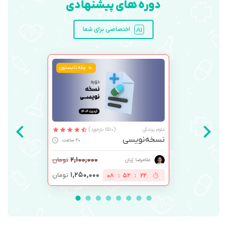
دوره های پیشنهادی
اختصاصی برای شما
چله تابستون
علوم پزشکی
(1510 بازخورد)
نسخه‌نویسی
20 ساعت
۲,۱۰۰,۰۰۰
تومان
غلامرضا ژیان
۱,۲۵۰,۰۰۰
تومان
08
:
52
:
21