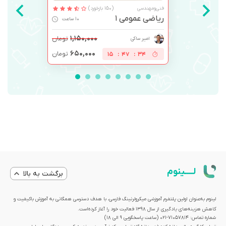
فنی‌ومهندسی
(150 بازخورد)
ریاضی عمومی 1
10 ساعت
۱,۱۵۰,۰۰۰
تومان
امیر ساکی
۶۵۰,۰۰۰
تومان
15
:
47
:
34
لــــینوم
برگشت به بالا
لینوم به‌عنوان اولین پلتفرم آموزشی میکرولرنینگ فارسی، با هدف دسترسی همگانی به آموزش باکیفیت و
کاهش هزینه‌های یادگیری از سال 1398 فعالیت خود را آغاز کرده‌است.
شماره تماس: 71057814-021 (ساعت پاسخگویی ۹ الی ۱۸)