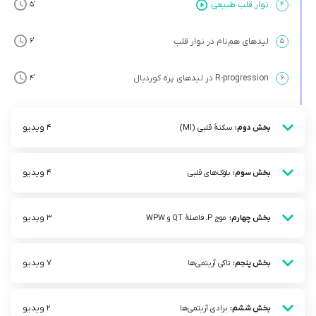
نوار قلب طبیعی
’5
۴
لیدهای هم‌نام در نوار قلب
’6
۵
R-progression در لیدهای پره کوردیال
’4
۶
4 ویدیو
بخش دوم:
سکتۀ قلبی (MI)
4 ویدیو
بخش سوم:
بلوک‌های قلبی
3 ویدیو
بخش چهارم:
موج P، فاصلۀ QT و WPW
7 ویدیو
بخش پنجم:
تاکی آریتمی‌ها
2 ویدیو
بخش ششم:
برادی آریتمی‌ها