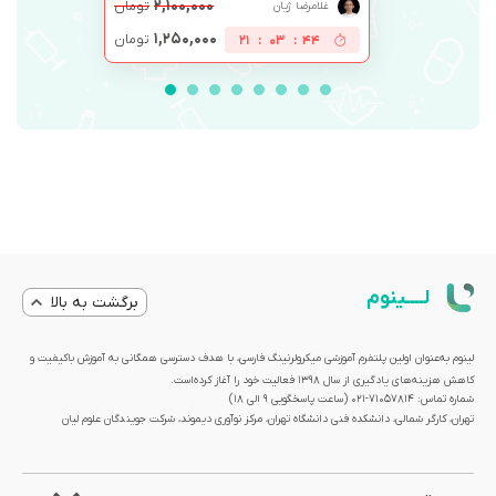
۲,۱۰۰,۰۰۰
تومان
غلامرضا ژیان
۱,۲۵۰,۰۰۰
تومان
21
:
03
:
44
لــــینوم
برگشت به بالا
لینوم به‌عنوان اولین پلتفرم آموزشی میکرولرنینگ فارسی، با هدف دسترسی همگانی به آموزش باکیفیت و
کاهش هزینه‌های یادگیری از سال 1398 فعالیت خود را آغاز کرده‌است.
شماره تماس: 71057814-021 (ساعت پاسخگویی ۹ الی ۱۸)
تهران، کارگر شمالی، دانشکده فنی دانشگاه تهران، مرکز نوآوری دیموند، شرکت جویندگان علوم لیان