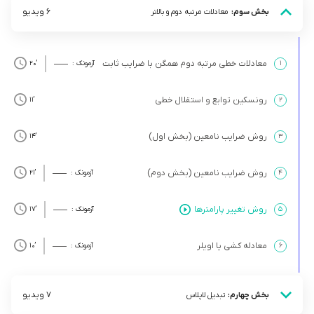
6 ویدیو
بخش سوم:
معادلات مرتبه دوم و بالاتر
معادلات خطی مرتبه دوم همگن با ضرایب ثابت
۱
آزمونک :
’20
رونسکین توابع و استقلال خطی
’11
۲
روش ضرایب نامعین (بخش اول)
’14
۳
روش ضرایب نامعین (بخش دوم)
۴
آزمونک :
’21
روش تغییر پارامترها
۵
آزمونک :
’17
معادله کشی یا اویلر
۶
آزمونک :
’10
7 ویدیو
بخش چهارم:
تبدیل لاپلاس