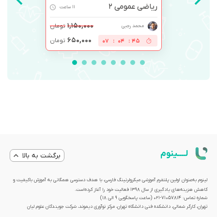
ریاضی عمومی 2
11 ساعت
۱,۱۵۰,۰۰۰
تومان
محمد رجبی
۶۵۰,۰۰۰
تومان
07
:
04
:
44
لــــینوم
برگشت به بالا
لینوم به‌عنوان اولین پلتفرم آموزشی میکرولرنینگ فارسی، با هدف دسترسی همگانی به آموزش باکیفیت و
کاهش هزینه‌های یادگیری از سال 1398 فعالیت خود را آغاز کرده‌است.
شماره تماس: 71057814-021 (ساعت پاسخگویی ۹ الی ۱۸)
تهران، کارگر شمالی، دانشکده فنی دانشگاه تهران، مرکز نوآوری دیموند، شرکت جویندگان علوم لیان