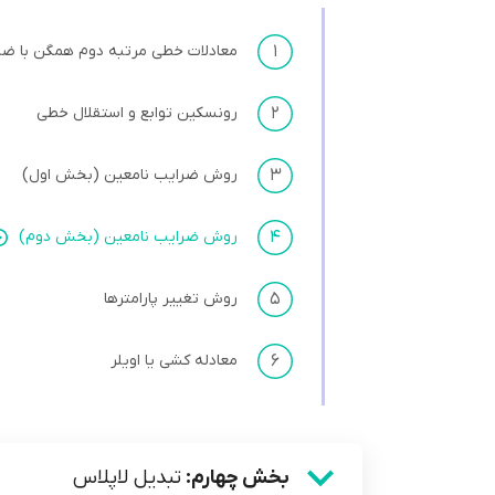
۱
معادلات خطی مرتبه دوم همگن با ضر
۲
رونسکین توابع و استقلال خطی
۳
روش ضرایب نامعین (بخش اول)
۴
روش ضرایب نامعین (بخش دوم)
۵
روش تغییر پارامترها
۶
معادله کشی یا اویلر
بخش چهارم:
تبدیل لاپلاس