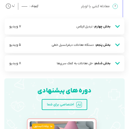
معادله کشی یا اویلر
۶
آزمونک :
’10
7 ویدیو
بخش چهارم:
تبدیل لاپلاس
5 ویدیو
بخش پنجم:
دستگاه معادلات دیفرانسیل خطی
8 ویدیو
بخش ششم:
حل معادلات به کمک سری‌ها
دوره های پیشنهادی
اختصاصی برای شما
چله تابستون