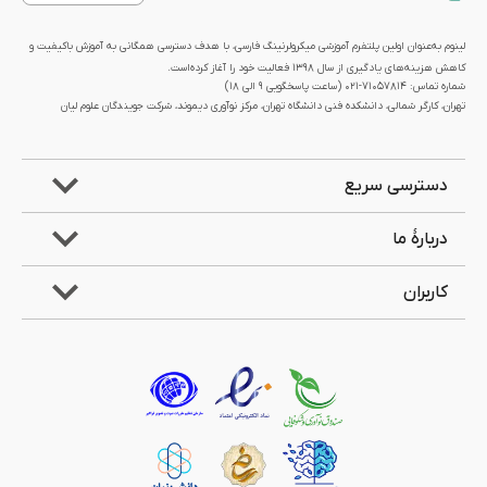
لینوم به‌عنوان اولین پلتفرم آموزشی میکرولرنینگ فارسی، با هدف دسترسی همگانی به آموزش باکیفیت و
کاهش هزینه‌های یادگیری از سال 1398 فعالیت خود را آغاز کرده‌است.
شماره تماس: 71057814-021 (ساعت پاسخگویی ۹ الی ۱۸)
تهران، کارگر شمالی، دانشکده فنی دانشگاه تهران، مرکز نوآوری دیموند، شرکت جویندگان علوم لیان
دسترسی سریع
دربارۀ ما
کاربران