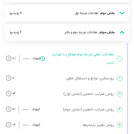
8 ویدیو
بخش دوم:
معادلات مرتبه اول
6 ویدیو
بخش سوم:
معادلات مرتبه دوم و بالاتر
معادلات خطی مرتبه دوم همگن با ضرایب
۱
آزمونک :
’20
ثابت
رونسکین توابع و استقلال خطی
’11
۲
روش ضرایب نامعین (بخش اول)
’14
۳
روش ضرایب نامعین (بخش دوم)
۴
آزمونک :
’21
روش تغییر پارامترها
۵
آزمونک :
’17