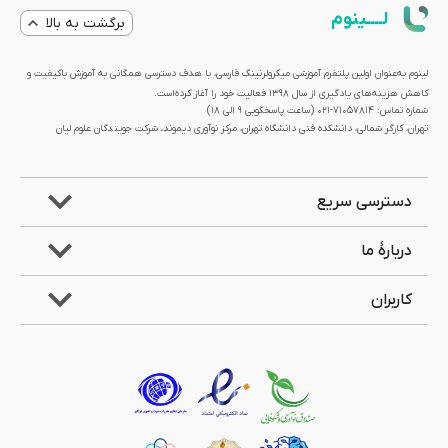
لــــینوم
برگشت به بالا
لینوم به‌عنوان اولین پلتفرم آموزشی میکرولرنینگ فارسی، با هدف دسترسی همگانی به آموزش باکیفیت و
کاهش هزینه‌های یادگیری از سال 1398 فعالیت خود را آغاز کرده‌است.
شماره تماس: 71057814-021 (ساعت پاسخگویی ۹ الی ۱۸)
تهران، کارگر شمالی، دانشکده فنی دانشگاه تهران، مرکز نوآوری دیموند، شرکت جویندگان علوم لیان
دسترسی سریع
دربارۀ ما
کاربران