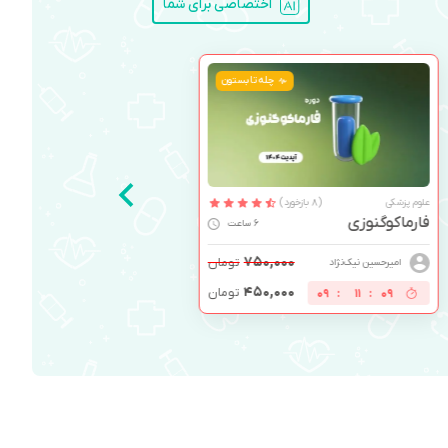
اختصاصی برای شما
چله تابستون
علوم پزشکی
(8 بازخورد)
فارماکوگنوزی
6 ساعت
۷۵۰,۰۰۰
تومان
امیرحسین نیک‌نژاد
۴۵۰,۰۰۰
تومان
09
:
11
:
08