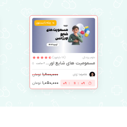
چله تابستون
علوم پزشکی
(18 بازخورد)
مسمومیت های شایع اورژانس
2 ساعت
۱,۸۰۰,۰۰۰
تومان
غلامرضا ژیان
۱,۰۵۰,۰۰۰
تومان
09
:
11
:
08