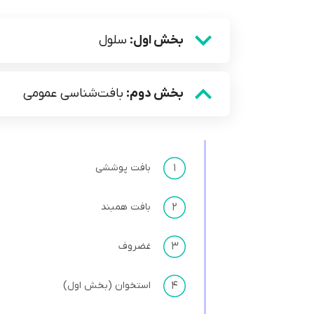
بخش اول:
سلول
بخش دوم:
بافت‌شناسی عمومی
۱
بافت پوششی
۲
بافت همبند
۳
غضروف
۴
استخوان (بخش اول)