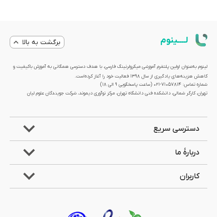
لــــینوم
برگشت به بالا
لینوم به‌عنوان اولین پلتفرم آموزشی میکرولرنینگ فارسی، با هدف دسترسی همگانی به آموزش باکیفیت و
کاهش هزینه‌های یادگیری از سال 1398 فعالیت خود را آغاز کرده‌است.
شماره تماس: 71057814-021 (ساعت پاسخگویی ۹ الی ۱۸)
تهران، کارگر شمالی، دانشکده فنی دانشگاه تهران، مرکز نوآوری دیموند، شرکت جویندگان علوم لیان
دسترسی سریع
دربارۀ ما
کاربران