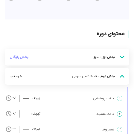
محتوای دوره
بخش رایگان
بخش اول:
سلول
8 ویدیو
بخش دوم:
بافت‌شناسی عمومی
بافت پوششی
۱
آزمونک :
’20
بافت همبند
۲
آزمونک :
’20
غضروف
۳
آزمونک :
’14