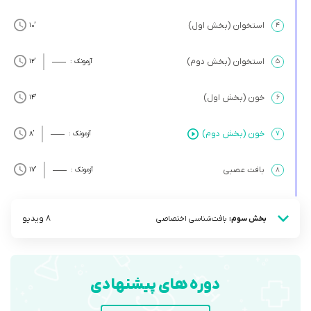
استخوان (بخش اول)
’10
۴
استخوان (بخش دوم)
۵
آزمونک :
’12
خون (بخش اول)
’14
۶
خون (بخش دوم)
۷
آزمونک :
’8
بافت عصبی
۸
آزمونک :
’17
8 ویدیو
بخش سوم:
بافت‌شناسی اختصاصی
دوره های پیشنهادی