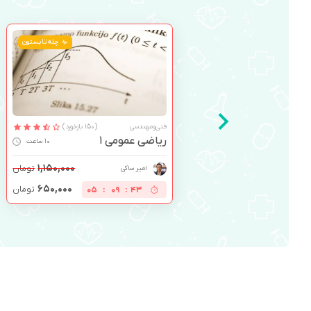
چله تابستون
فنی‌ومهندسی
(150 بازخورد)
ریاضی عمومی 1
10 ساعت
۱,۱۵۰,۰۰۰
تومان
امیر ساکی
۶۵۰,۰۰۰
تومان
05
:
09
:
42