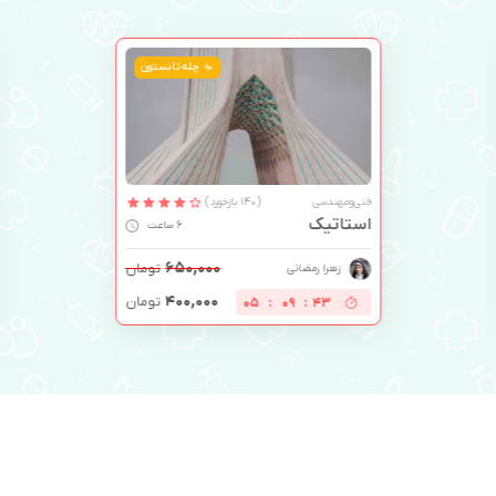
چله تابستون
فنی‌ومهندسی
(140 بازخورد)
استاتیک
6 ساعت
۶۵۰,۰۰۰
تومان
زهرا رمضانی
۴۰۰,۰۰۰
تومان
05
:
09
:
42