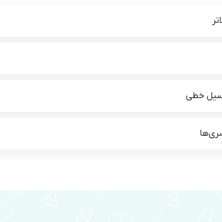
تر
نسیل خطی
ری‌ها