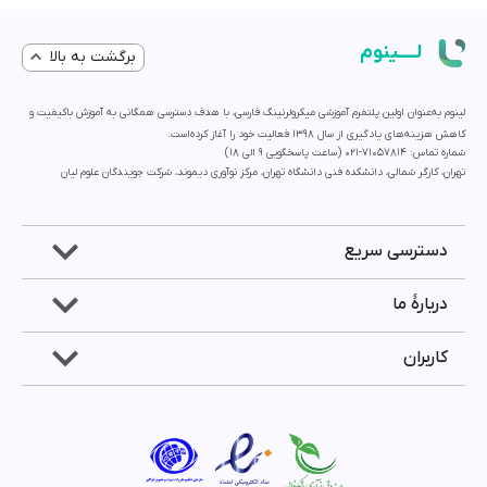
لــــینوم
برگشت به بالا
لینوم به‌عنوان اولین پلتفرم آموزشی میکرولرنینگ فارسی، با هدف دسترسی همگانی به آموزش باکیفیت و
کاهش هزینه‌های یادگیری از سال 1398 فعالیت خود را آغاز کرده‌است.
شماره تماس: 71057814-021 (ساعت پاسخگویی ۹ الی ۱۸)
تهران، کارگر شمالی، دانشکده فنی دانشگاه تهران، مرکز نوآوری دیموند، شرکت جویندگان علوم لیان
دسترسی سریع
دربارۀ ما
کاربران