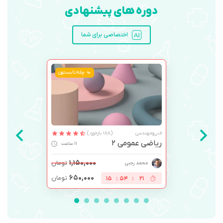
دوره های پیشنهادی
اختصاصی برای شما
چله تابستون
فنی‌ومهندسی
(188 بازخورد)
ریاضی عمومی 2
11 ساعت
۱,۱۵۰,۰۰۰
تومان
محمد رجبی
۶۵۰,۰۰۰
تومان
15
:
54
:
21