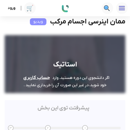
ورود
دوره ها
فنی‌ومهندسی
استاتیک
ممان اینرسی اجسام مرکب
ممان اینرسی اجسام مرکب
ویدیو
استاتیک
حساب کاربری
اگر دانشجوی این دوره هستید، وارد
خود شوید، در غیر این صورت آن را خریداری نمایید .
پیشرفتت توی این بخش
3
2
1