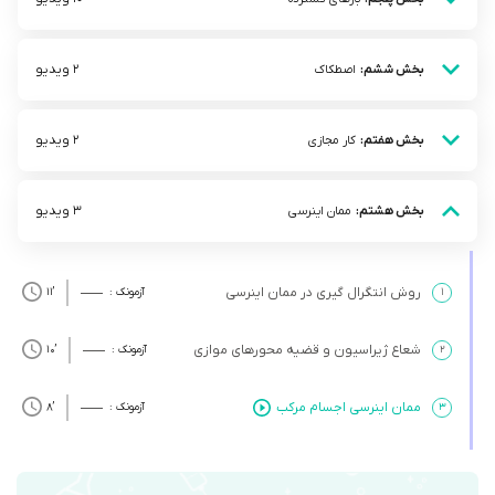
2 ویدیو
بخش ششم:
اصطکاک
2 ویدیو
بخش هفتم:
کار مجازی
3 ویدیو
بخش هشتم:
ممان اینرسی
روش انتگرال گیری در ممان اینرسی
۱
آزمونک :
’11
شعاع ژیراسیون و قضیه محورهای موازی
۲
آزمونک :
’10
ممان اینرسی اجسام مرکب
۳
آزمونک :
’8