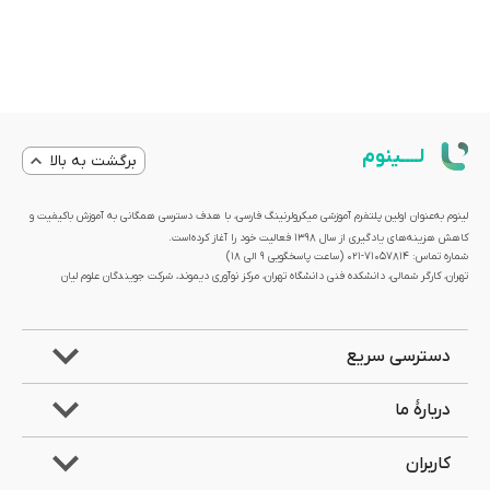
لــــینوم
برگشت به بالا
لینوم به‌عنوان اولین پلتفرم آموزشی میکرولرنینگ فارسی، با هدف دسترسی همگانی به آموزش باکیفیت و
کاهش هزینه‌های یادگیری از سال 1398 فعالیت خود را آغاز کرده‌است.
شماره تماس: 71057814-021 (ساعت پاسخگویی ۹ الی ۱۸)
تهران، کارگر شمالی، دانشکده فنی دانشگاه تهران، مرکز نوآوری دیموند، شرکت جویندگان علوم لیان
دسترسی سریع
دربارۀ ما
کاربران