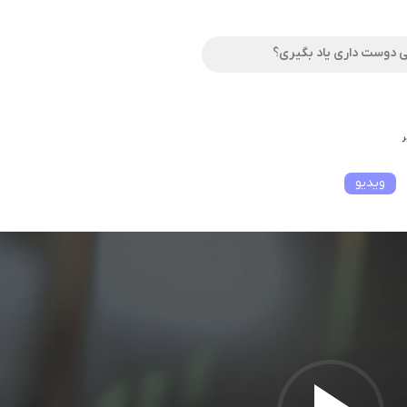
ر
ویدیو