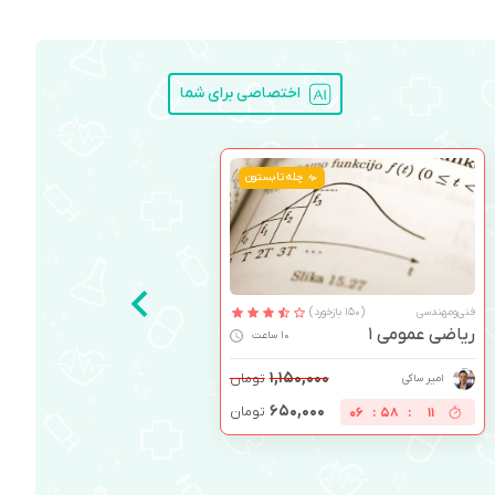
اختصاصی برای شما
چله تابستون
فنی‌ومهندسی
(188 بازخورد)
ریاضی عمومی 2
11 ساعت
۱,۱۵۰,۰۰۰
تومان
محمد رجبی
۶۵۰,۰۰۰
تومان
06
:
58
:
10