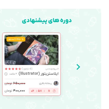
دوره های پیشنهادی
چله تابستون
فنی‌ومهندسی
(17 بازخورد)
اکسل (Excel)
3 ساعت
۵۵۰,۰۰۰
تومان
آرش سلیمانی
۳۰۰,۰۰۰
تومان
06
:
58
:
10