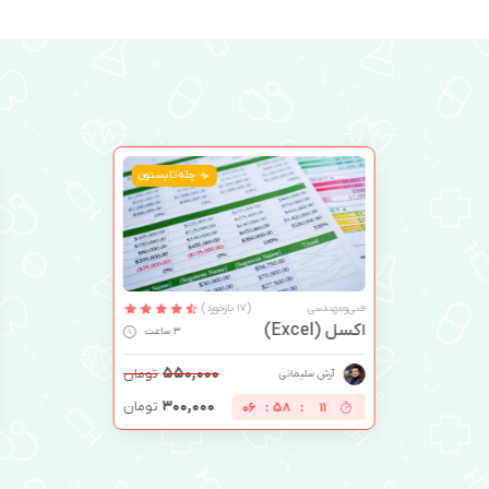
چله تابستون
فنی‌ومهندسی
(150 بازخورد)
ریاضی عمومی 1
10 ساعت
۱,۱۵۰,۰۰۰
تومان
امیر ساکی
۶۵۰,۰۰۰
تومان
06
:
58
:
10