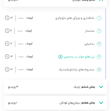
نامگذاری و ویژگی های نئوپلازی
۱
آزمونک :
’12
متاستاز
۲
آزمونک :
’9
بدخیمی
۳
آزمونک :
’11
ژن های موثر در بدخیمی
۴
آزمونک :
’16
سندروم های پارانئوپلاستیک
۵
آزمونک :
’12
3 ویدیو
بخش ششم:
ژنتیک
1 ویدیو
بخش هفتم:
بیمار‌ی‌های کودکان