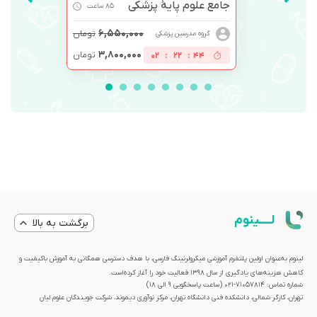
جامع علوم پایۀ پزشکی
85 ساعت
۶,۵۵۰,۰۰۰
تومان
گروه مدرسین پزشکی
۳,۸۰۰,۰۰۰
تومان
02
:
22
:
44
لــــینوم
برگشت به بالا
لینوم به‌عنوان اولین پلتفرم آموزشی میکرولرنینگ فارسی، با هدف دسترسی همگانی به آموزش باکیفیت و
کاهش هزینه‌های یادگیری از سال 1398 فعالیت خود را آغاز کرده‌است.
شماره تماس: 71057814-021 (ساعت پاسخگویی ۹ الی ۱۸)
تهران، کارگر شمالی، دانشکده فنی دانشگاه تهران، مرکز نوآوری دیموند، شرکت جویندگان علوم لیان