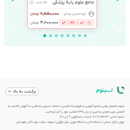
جامع علوم پایۀ پزشکی
85 ساعت
۶,۵۵۰,۰۰۰
تومان
گروه مدرسین پزشکی
۳,۸۰۰,۰۰۰
تومان
02
:
46
:
07
لــــینوم
برگشت به بالا
لینوم به‌عنوان اولین پلتفرم آموزشی میکرولرنینگ فارسی، با هدف دسترسی همگانی به آموزش باکیفیت و
کاهش هزینه‌های یادگیری از سال 1398 فعالیت خود را آغاز کرده‌است.
شماره تماس: 71057814-021 (ساعت پاسخگویی ۹ الی ۱۸)
تهران، کارگر شمالی، دانشکده فنی دانشگاه تهران، مرکز نوآوری دیموند، شرکت جویندگان علوم لیان