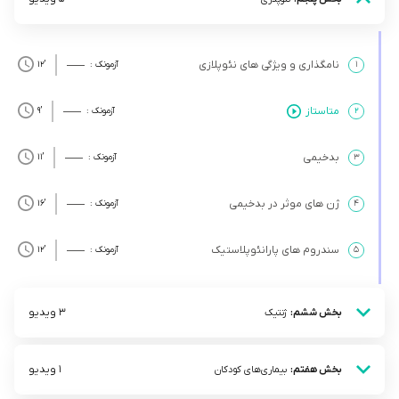
نامگذاری و ویژگی های نئوپلازی
۱
آزمونک :
’12
متاستاز
۲
آزمونک :
’9
بدخیمی
۳
آزمونک :
’11
ژن های موثر در بدخیمی
۴
آزمونک :
’16
سندروم های پارانئوپلاستیک
۵
آزمونک :
’12
3 ویدیو
بخش ششم:
ژنتیک
1 ویدیو
بخش هفتم:
بیمار‌ی‌های کودکان