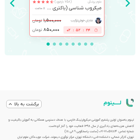
علوم پزشکی
(758 بازخورد)
میکروب شناسی (باکتری و ویروس)
8 ساعت
۱,۵۰۰,۰۰۰
تومان
شایان خوش‌ترکیب
۸۵۰,۰۰۰
تومان
02
:
52
:
23
لــــینوم
برگشت به بالا
لینوم به‌عنوان اولین پلتفرم آموزشی میکرولرنینگ فارسی، با هدف دسترسی همگانی به آموزش باکیفیت و
کاهش هزینه‌های یادگیری از سال 1398 فعالیت خود را آغاز کرده‌است.
شماره تماس: 71057814-021 (ساعت پاسخگویی ۹ الی ۱۸)
تهران، کارگر شمالی، دانشکده فنی دانشگاه تهران، مرکز نوآوری دیموند، شرکت جویندگان علوم لیان