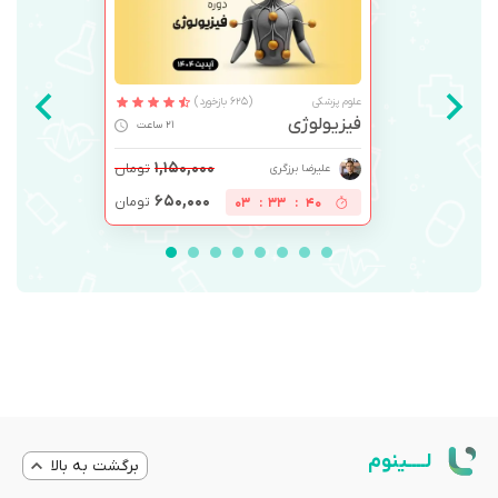
علوم پزشکی
(625 بازخورد)
فیزیولوژی
21 ساعت
۱,۱۵۰,۰۰۰
تومان
علیرضا برزگری
۶۵۰,۰۰۰
تومان
03
:
33
:
40
لــــینوم
برگشت به بالا