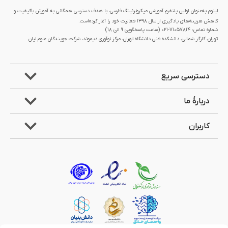
لینوم به‌عنوان اولین پلتفرم آموزشی میکرولرنینگ فارسی، با هدف دسترسی همگانی به آموزش باکیفیت و
کاهش هزینه‌های یادگیری از سال 1398 فعالیت خود را آغاز کرده‌است.
شماره تماس: 71057814-021 (ساعت پاسخگویی ۹ الی ۱۸)
تهران، کارگر شمالی، دانشکده فنی دانشگاه تهران، مرکز نوآوری دیموند، شرکت جویندگان علوم لیان
دسترسی سریع
دربارۀ ما
کاربران