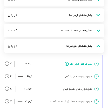
5 ویدیو
بخش ششم:
لیپیدها
5 ویدیو
بخش هفتم:
نوکلئیک اسید‌ها
7 ویدیو
بخش هشتم:
هورمون‌ها
كليات هورمون ها
۱
آزمونک :
’7
هورمون ‌های پروتئینی
۲
آزمونک :
’12
هورمون‌ های هیپوفیزی
۳
آزمونک :
’10
هورمون ‌های مشتق از اسید آمینه
۴
آزمونک :
’7