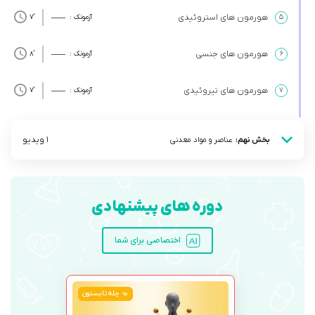
هورمون‌ های استروئیدی
۵
آزمونک :
’7
هورمون‌ های جنسی
۶
آزمونک :
’8
هورمون ‌های تیروئیدی
۷
آزمونک :
’7
1 ویدیو
بخش نهم:
عناصر و مواد معدنی
دوره های پیشنهادی
اختصاصی برای شما
چله تابستون