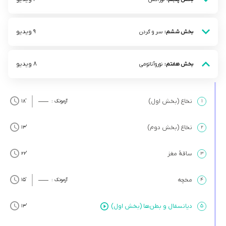
9 ویدیو
بخش ششم:
سر و گردن
8 ویدیو
بخش هفتم:
نوروآناتومی
نخاع (بخش اول)
۱
آزمونک :
’18
نخاع (بخش دوم)
’13
۲
ساقۀ مغز
’22
۳
مخچه
۴
آزمونک :
’15
دیانسفال و بطن‌ها (بخش اول)
’13
۵