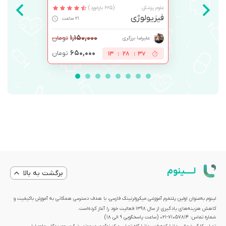
علوم پزشکی
(625 بازخورد)
فیزیولوژی
21 ساعت
۱,۱۵۰,۰۰۰
تومان
علیرضا برزگری
۶۵۰,۰۰۰
تومان
13
:
28
:
37
لــــینوم
برگشت به بالا
لینوم به‌عنوان اولین پلتفرم آموزشی میکرولرنینگ فارسی، با هدف دسترسی همگانی به آموزش باکیفیت و
کاهش هزینه‌های یادگیری از سال 1398 فعالیت خود را آغاز کرده‌است.
شماره تماس: 71057814-021 (ساعت پاسخگویی ۹ الی ۱۸)