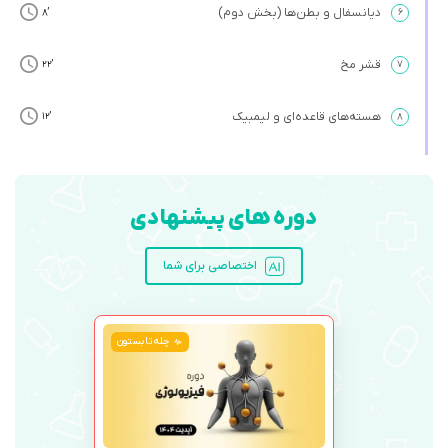
دیانسفال و بطن‌ها (بخش دوم)
’8
۶
قشر مخ
’22
۷
هسته‌های قاعده‌ای و لیمبیک
’12
۸
دوره های پیشنهادی
اختصاصی برای شما
چله تابستون