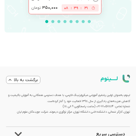
۳۵۰,۰۰۰
تومان
08
:
39
:
30
لــــینوم
برگشت به بالا
لینوم به‌عنوان اولین پلتفرم آموزشی میکرولرنینگ فارسی، با هدف دسترسی همگانی به آموزش باکیفیت و
کاهش هزینه‌های یادگیری از سال 1398 فعالیت خود را آغاز کرده‌است.
شماره تماس: 71057814-021 (ساعت پاسخگویی ۹ الی ۱۸)
تهران، کارگر شمالی، دانشکده فنی دانشگاه تهران، مرکز نوآوری دیموند، شرکت جویندگان علوم لیان
دسترسی سریع