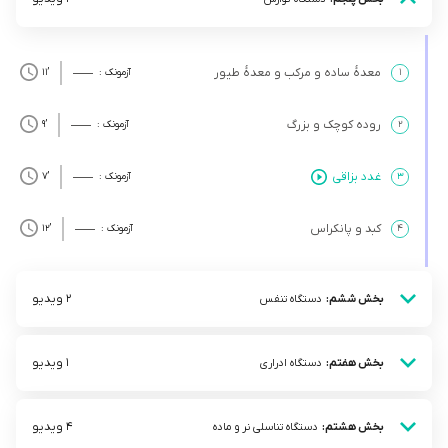
معدۀ ساده و مرکب و معدۀ طیور
۱
آزمونک :
’11
روده کوچک و بزرگ
۲
آزمونک :
’9
غدد بزاقی
۳
آزمونک :
’7
کبد و پانکراس
۴
آزمونک :
’12
2 ویدیو
بخش ششم:
دستگاه تنفس
1 ویدیو
بخش هفتم:
دستگاه ادراری
4 ویدیو
بخش هشتم:
دستگاه تناسلی نر و ماده