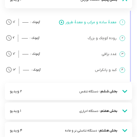
معدۀ ساده و مرکب و معدۀ طیور
۱
آزمونک :
’11
روده کوچک و بزرگ
۲
آزمونک :
’9
غدد بزاقی
۳
آزمونک :
’7
کبد و پانکراس
۴
آزمونک :
’12
2 ویدیو
بخش ششم:
دستگاه تنفس
1 ویدیو
بخش هفتم:
دستگاه ادراری
4 ویدیو
بخش هشتم:
دستگاه تناسلی نر و ماده