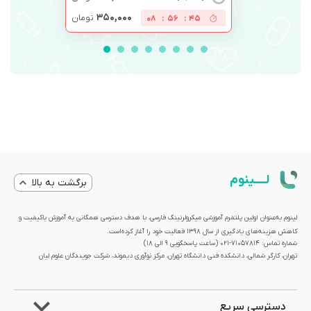
۳۵۰,۰۰۰
تومان
08
:
56
:
44
لــــینوم
برگشت به بالا
لینوم به‌عنوان اولین پلتفرم آموزشی میکرولرنینگ فارسی، با هدف دسترسی همگانی به آموزش باکیفیت و
کاهش هزینه‌های یادگیری از سال 1398 فعالیت خود را آغاز کرده‌است.
شماره تماس: 71057814-021 (ساعت پاسخگویی ۹ الی ۱۸)
تهران، کارگر شمالی، دانشکده فنی دانشگاه تهران، مرکز نوآوری دیموند، شرکت جویندگان علوم لیان
دسترسی سریع