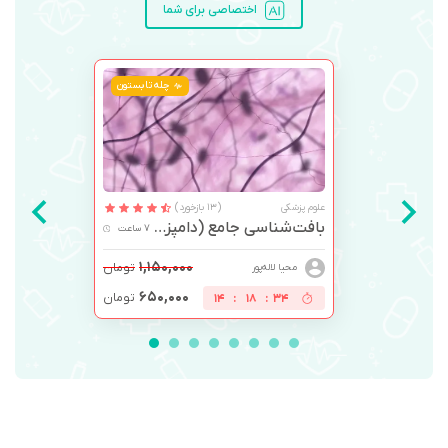
اختصاصی برای شما
چله تابستون
علوم پزشکی
(13 بازخورد)
بافت‌شناسی جامع (دامپزشکی)
7 ساعت
۱,۱۵۰,۰۰۰
تومان
محیا لاله‌پور
۶۵۰,۰۰۰
تومان
14
:
18
:
34