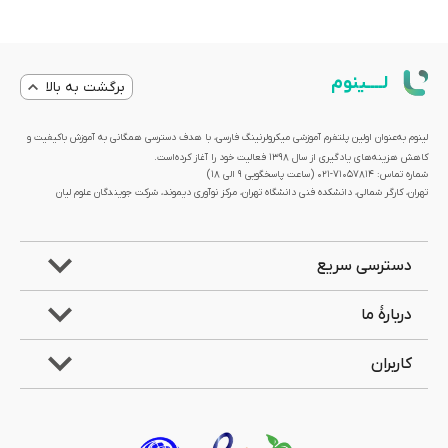
لــــینوم
برگشت به بالا
لینوم به‌عنوان اولین پلتفرم آموزشی میکرولرنینگ فارسی، با هدف دسترسی همگانی به آموزش باکیفیت و
کاهش هزینه‌های یادگیری از سال 1398 فعالیت خود را آغاز کرده‌است.
شماره تماس: 71057814-021 (ساعت پاسخگویی ۹ الی ۱۸)
تهران، کارگر شمالی، دانشکده فنی دانشگاه تهران، مرکز نوآوری دیموند، شرکت جویندگان علوم لیان
دسترسی سریع
دربارۀ ما
کاربران