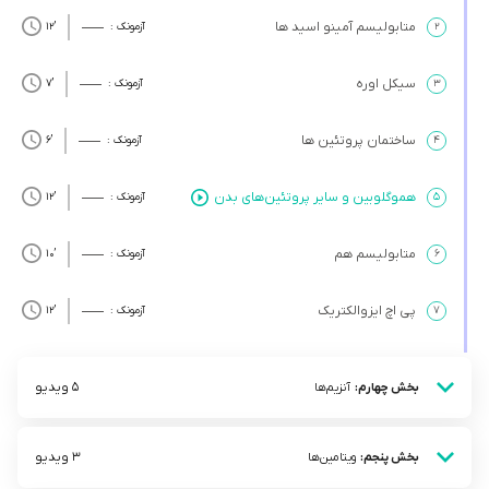
متابولیسم آمینو اسید ها
۲
آزمونک :
’12
سیکل اوره
۳
آزمونک :
’7
ساختمان پروتئین ها
۴
آزمونک :
’6
هموگلوبین و سایر پروتئین‌های بدن
۵
آزمونک :
’12
متابولیسم هم
۶
آزمونک :
’10
پی اچ ایزوالکتریک
۷
آزمونک :
’12
5 ویدیو
بخش چهارم:
آنزیم‌ها
3 ویدیو
بخش پنجم:
ویتامین‌ها