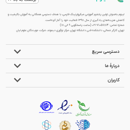
لینوم به‌عنوان اولین پلتفرم آموزشی میکرولرنینگ فارسی، با هدف دسترسی همگانی به آموزش باکیفیت و
کاهش هزینه‌های یادگیری از سال 1398 فعالیت خود را آغاز کرده‌است.
شماره تماس: 71057814-021 (ساعت پاسخگویی ۹ الی ۱۸)
تهران، کارگر شمالی، دانشکده فنی دانشگاه تهران، مرکز نوآوری دیموند، شرکت جویندگان علوم لیان
دسترسی سریع
دربارۀ ما
کاربران