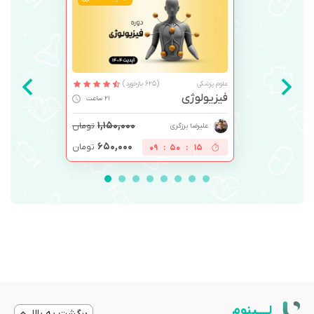
علوم پزشکی
(625 بازخورد)
فیزیولوژی
21 ساعت
۱,۱۵۰,۰۰۰
تومان
علیرضا برزگری
۶۵۰,۰۰۰
تومان
09
:
50
:
14
لــــینوم
برگشت به بالا