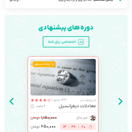
دوره های پیشنهادی
اختصاصی برای شما
چله تابستون
فنی‌ومهندسی
(144 بازخورد)
معادلات دیفرانسیل
9 ساعت
۱,۱۵۰,۰۰۰
تومان
امیر ساکی
۶۵۰,۰۰۰
تومان
13
:
36
:
19