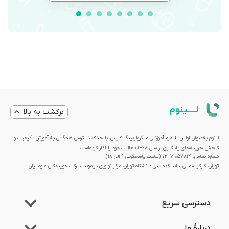
لــــینوم
برگشت به بالا
لینوم به‌عنوان اولین پلتفرم آموزشی میکرولرنینگ فارسی، با هدف دسترسی همگانی به آموزش باکیفیت و
کاهش هزینه‌های یادگیری از سال 1398 فعالیت خود را آغاز کرده‌است.
شماره تماس: 71057814-021 (ساعت پاسخگویی ۹ الی ۱۸)
تهران، کارگر شمالی، دانشکده فنی دانشگاه تهران، مرکز نوآوری دیموند، شرکت جویندگان علوم لیان
دسترسی سریع
دربارۀ ما