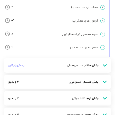
محاسبه‌ی حد مجموع
’12
۷
آزمون‌های همگرایی
’22
۸
حجم محسور در اجسام دوار
’18
۹
جمع بندی اجسام دوار
’16
۱۰
بخش رایگان
بخش هفتم:
حد و پیوستگی
4 ویدیو
بخش هشتم:
مشتق‌گیری
3 ویدیو
بخش نهم:
نقاط بحرانی
3 ویدیو
بخش دهم:
رویه‌ها و خم‌ها