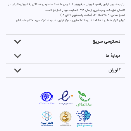
لینوم به‌عنوان اولین پلتفرم آموزشی میکرولرنینگ فارسی، با هدف دسترسی همگانی به آموزش باکیفیت و
کاهش هزینه‌های یادگیری از سال 1398 فعالیت خود را آغاز کرده‌است.
شماره تماس: 71057814-021 (ساعت پاسخگویی ۹ الی ۱۸)
تهران، کارگر شمالی، دانشکده فنی دانشگاه تهران، مرکز نوآوری دیموند، شرکت جویندگان علوم لیان
دسترسی سریع
دربارۀ ما
کاربران