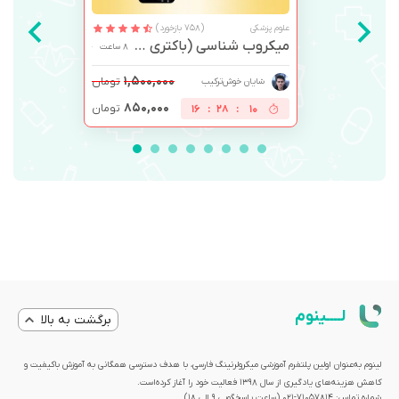
علوم پزشکی
(758 بازخورد)
میکروب شناسی (باکتری و ویروس)
8 ساعت
۱,۵۰۰,۰۰۰
تومان
شایان خوش‌ترکیب
۸۵۰,۰۰۰
تومان
16
:
28
:
09
لــــینوم
برگشت به بالا
لینوم به‌عنوان اولین پلتفرم آموزشی میکرولرنینگ فارسی، با هدف دسترسی همگانی به آموزش باکیفیت و
کاهش هزینه‌های یادگیری از سال 1398 فعالیت خود را آغاز کرده‌است.
شماره تماس: 71057814-021 (ساعت پاسخگویی ۹ الی ۱۸)