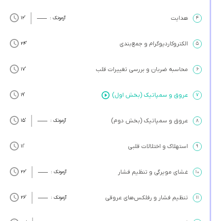
هدایت
۴
آزمونک :
’12
الکتروکاردیوگرام و جمع‌بندی
’24
۵
محاسبه ضربان و بررسی تغییرات قلب
’17
۶
عروق و سمپاتیک (بخش اول)
’19
۷
عروق و سمپاتیک (بخش دوم)
۸
آزمونک :
’15
استهلاک و اختلالات قلبی
’11
۹
غشای مویرگی و تنظیم فشار
۱۰
آزمونک :
’22
تنظیم فشار و رفلکس‌های عروقی
۱۱
آزمونک :
’26