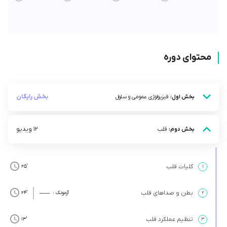
محتوای دوره
بخش رایگان
بخش اول:
فیزیولوژی عمومی و سلول
12 ویدیو
بخش دوم:
قلب
کلیات قلب
’25
۱
بطن و صداهای قلب
۲
آزمونک :
’24
تنظیم عملکرد قلب
’13
۳