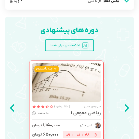
2 ویدیو
بخش دهم:
کار با فایل
دوره های پیشنهادی
اختصاصی برای شما
چله تابستون
فنی‌ومهندسی
(150 بازخورد)
ریاضی عمومی 1
10 ساعت
۱,۱۵۰,۰۰۰
تومان
امیر ساکی
۶۵۰,۰۰۰
تومان
09
:
01
:
48