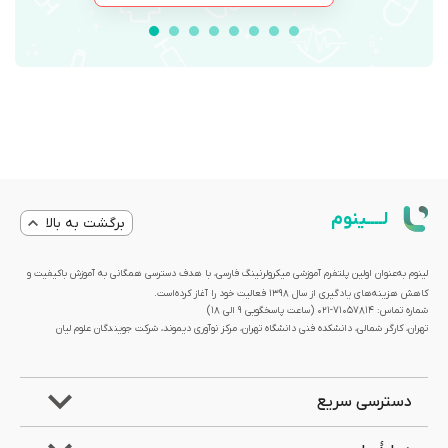
لــــینوم
برگشت به بالا
لینوم به‌عنوان اولین پلتفرم آموزشی میکرولرنینگ فارسی، با هدف دسترسی همگانی به آموزش باکیفیت و
کاهش هزینه‌های یادگیری از سال 1398 فعالیت خود را آغاز کرده‌است.
شماره تماس: 71057814-021 (ساعت پاسخگویی ۹ الی ۱۸)
تهران، کارگر شمالی، دانشکده فنی دانشگاه تهران، مرکز نوآوری دیموند، شرکت جویندگان علوم لیان
دسترسی سریع