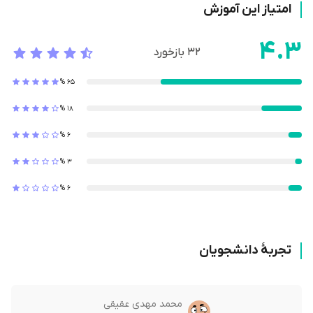
امتیاز این آموزش
4.3
32
بازخورد
%
65
%
18
%
6
%
3
%
6
تجربۀ دانشجویان
محمد مهدی عقیقی