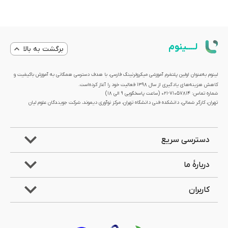
لــــینوم
برگشت به بالا
لینوم به‌عنوان اولین پلتفرم آموزشی میکرولرنینگ فارسی، با هدف دسترسی همگانی به آموزش باکیفیت و
کاهش هزینه‌های یادگیری از سال 1398 فعالیت خود را آغاز کرده‌است.
شماره تماس: 71057814-021 (ساعت پاسخگویی ۹ الی ۱۸)
تهران، کارگر شمالی، دانشکده فنی دانشگاه تهران، مرکز نوآوری دیموند، شرکت جویندگان علوم لیان
دسترسی سریع
دربارۀ ما
کاربران