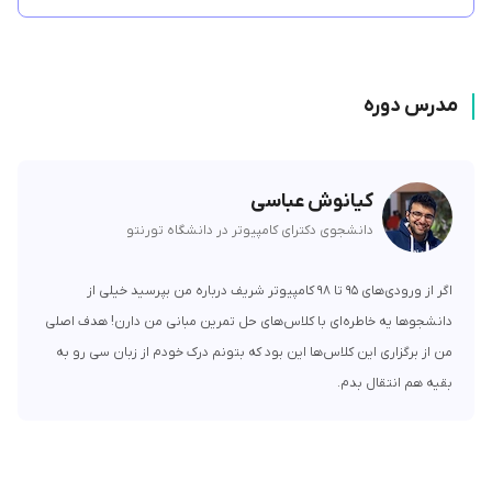
تدریس این آموزش رو آقای کیانوش عباسی تدریسیار سابق دانشگاه صنعتی
شریف و دانشجوی دکترای کامپیوتر دانشگاه تورنتو انجام میدن.
نحوه بخش بندی مطالب چجوریه؟
مدرس دوره
دوره مبانی برنامه‌نویسی C لینوم 10 بخش کلی و مجموعا 23 سرفصل داره که به
صورت میکروآموزش در اختیارتون قرار میگیره، هر یک از سرفصل ها ویدیو
آموزشی جداگانه ای دارن با زمانی بین 5 تا 20 دقیقه که کمک میکنه بتونید فقط
کیانوش عباسی
بخش های مورد نیاز خودتون رو ببینید و وقتتون تلف نشه
دانشجوی دکترای کامپیوتر در دانشگاه تورنتو
نحوه تدریس چجوریه؟
اگر از ورودی‌های ۹۵ تا ۹۸ کامپیوتر شریف درباره من بپرسید خیلی از
در تمام طول این دوره مفاهیم به صورت مثال محور آموزش داده میشن تا نیازی
دانشجوها یه خاطره‌ای با کلاس‌های حل تمرین مبانی من دارن! هدف اصلی
به حل سوالات جداگانه نداشته باشین، بعد از دیدن ویدیو مربوط به هر مبحث با
من از برگزاری این کلاس‌ها این بود که بتونم درک خودم از زبان سی رو به
حل کوییزی که براتون در نظر گرفتیم میتونید از تسلطتتون به اون بخش مطمئن
بقیه هم انتقال بدم.
بشین.
چجوری میتونم از کیفیت آموزش مطمئن بشم؟
میتونید قسمت اول این دوره آموزشی یعنیمفاهیم اولیه در برنامه‌نویسی رو به