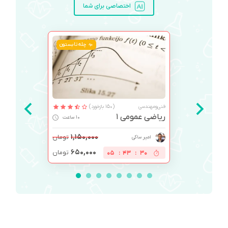
اختصاصی برای شما
چله تابستون
فنی‌ومهندسی
(150 بازخورد)
ریاضی عمومی 1
10 ساعت
۱,۱۵۰,۰۰۰
تومان
امیر ساکی
۶۵۰,۰۰۰
تومان
05
:
43
:
29