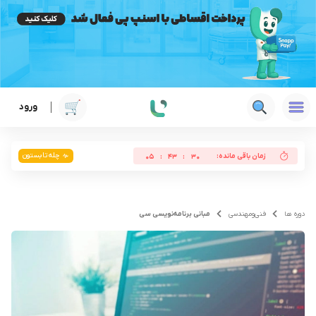
ورود
چله تابستون
زمان باقی مانده:
05
:
43
:
29
دوره ها
فنی‌ومهندسی
مبانی برنامه‌نویسی سی