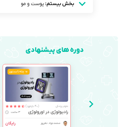
بخش بیستم:
پوست و مو
دوره های پیشنهادی
چله تابستون
علوم پزشکی
(40 بازخورد)
رادیولوژی در اورولوژی
3 ساعت
رایگان
محمدجواد نظرپور