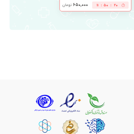
۶۵۰,۰۰۰
تومان
11
:
50
:
19