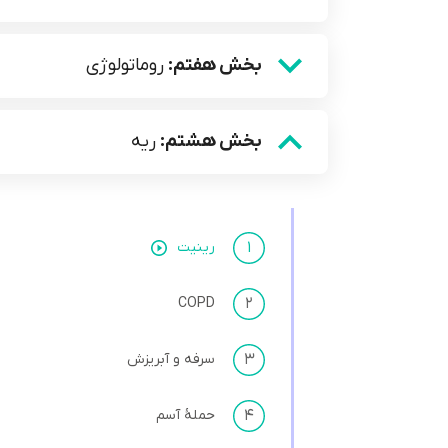
بخش هفتم:
روماتولوژی
بخش هشتم:
ریه
۱
رینیت
COPD
۲
۳
سرفه و آبریزش
۴
حملۀ آسم