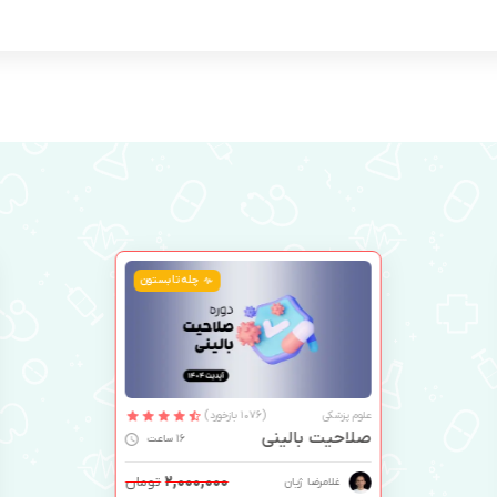
چله تابستون
علوم پزشکی
(1076 بازخورد)
صلاحیت بالینی
16 ساعت
۲,۰۰۰,۰۰۰
تومان
غلامرضا ژیان