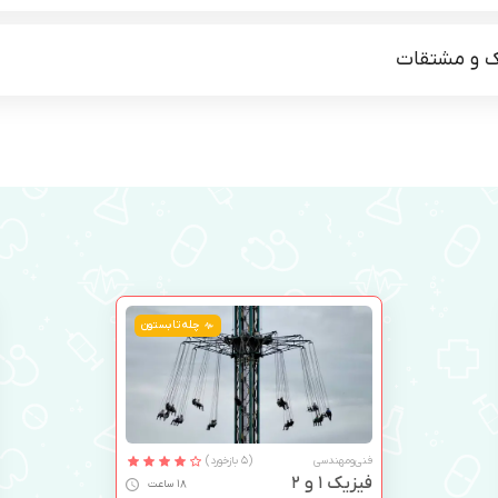
ک و مشتقات
چله تابستون
فنی‌ومهندسی
(5 بازخورد)
فیزیک 1 و 2
18 ساعت