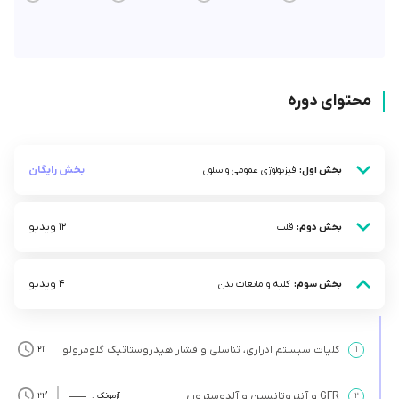
محتوای دوره
بخش رایگان
بخش اول:
فیزیولوژی عمومی و سلول
12 ویدیو
بخش دوم:
قلب
4 ویدیو
بخش سوم:
کلیه و مایعات بدن
کلیات سیستم ادراری، تناسلی و فشار هیدروستاتیک گلومرولو
’21
۱
GFR و آنتروتانسین و آلدوسترون
۲
آزمونک :
’22