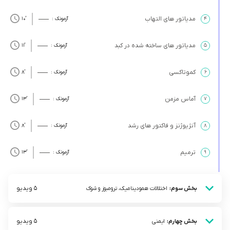
مدیاتور های التهاب
۴
آزمونک :
’10
مدیاتور های ساخته شده در کبد
۵
آزمونک :
’11
کموتاکسی
۶
آزمونک :
’8
آماس مزمن
۷
آزمونک :
’13
آنژیوژنز و فاکتور های رشد
۸
آزمونک :
’8
ترمیم
۹
آزمونک :
’13
5 ویدیو
بخش سوم:
اختلالات همودینامیک، ترومبوز و شوک
5 ویدیو
بخش چهارم:
ایمنی