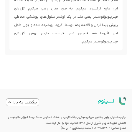
مایع بیشتر از ۱/۰۱۲ باشه به این مایع اگزودا و اگر کمتر از ۱/‌۰۱۲ باشه به
این مایع ترنسودا میگیم. به طور مثال وقتی میگیم اگزودای
فیبرینولوکوسیتر یعنی مثلا در یک اولسر سلول‌های پوششی مخاطی
ریزش پیدا کردن و قاعده زخم توسط اگزودا پوشیده شده و چون داخل
این اگزودا هم فیبرین هم لکوسیت داریم بهش اگزودای
فیبرینولوکوسیتر میگیم.
لــــینوم
برگشت به بالا
لینوم به‌عنوان اولین پلتفرم آموزشی میکرولرنینگ فارسی، با هدف دسترسی همگانی به آموزش باکیفیت و
کاهش هزینه‌های یادگیری از سال 1398 فعالیت خود را آغاز کرده‌است.
شماره تماس: 71057814-021 (ساعت پاسخگویی ۹ الی ۱۸)