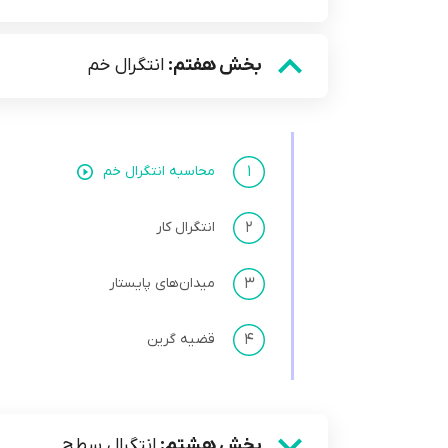
بخش هفتم:
انتگرال خم
۱
محاسبه انتگرال خم
۲
انتگرال کار
۳
میدان‌های پایستار
۴
قضیه گرین
بخش هشتم:
انتگرال سطح