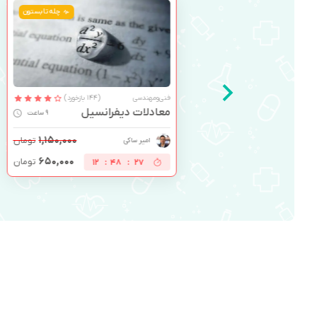
چله تابستون
فنی‌ومهندسی
(144 بازخورد)
معادلات دیفرانسیل
9 ساعت
۱,۱۵۰,۰۰۰
تومان
امیر ساکی
۶۵۰,۰۰۰
تومان
12
:
48
:
26