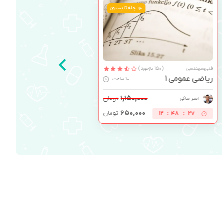
چله تابستون
فنی‌ومهندسی
(150 بازخورد)
ریاضی عمومی 1
10 ساعت
۱,۱۵۰,۰۰۰
تومان
امیر ساکی
۶۵۰,۰۰۰
تومان
12
:
48
:
26