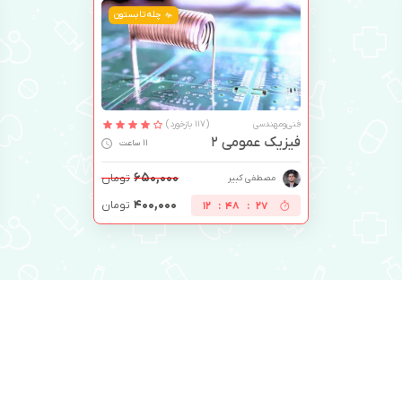
چله تابستون
فنی‌ومهندسی
(117 بازخورد)
فیزیک عمومی 2
11 ساعت
۶۵۰,۰۰۰
تومان
مصطفی کبیر
۴۰۰,۰۰۰
تومان
12
:
48
:
26