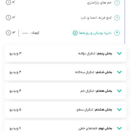
خم های پارامتری
’19
۱
کنج فرنه، انحنا و تاب
’16
۲
دایره بوسان و رویه‌ها
۳
آزمونک :
’14
3 ویدیو
بخش پنجم:
انتگرال دوگانه
4 ویدیو
بخش ششم:
انتگرال سه‌گانه
4 ویدیو
بخش هفتم:
انتگرال خم
5 ویدیو
بخش هشتم:
انتگرال سطح
6 ویدیو
بخش نهم:
فضاهای خطی