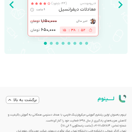
فنی‌ومهندسی
(144 بازخورد)
معادلات دیفرانسیل
9 ساعت
۱,۱۵۰,۰۰۰
تومان
امیر ساکی
۶۵۰,۰۰۰
تومان
15
:
38
:
52
لــــینوم
برگشت به بالا
لینوم به‌عنوان اولین پلتفرم آموزشی میکرولرنینگ فارسی، با هدف دسترسی همگانی به آموزش باکیفیت و
کاهش هزینه‌های یادگیری از سال 1398 فعالیت خود را آغاز کرده‌است.
شماره تماس: 71057814-021 (ساعت پاسخگویی ۹ الی ۱۸)
تهران، کارگر شمالی، دانشکده فنی دانشگاه تهران، مرکز نوآوری دیموند، شرکت جویندگان علوم لیان