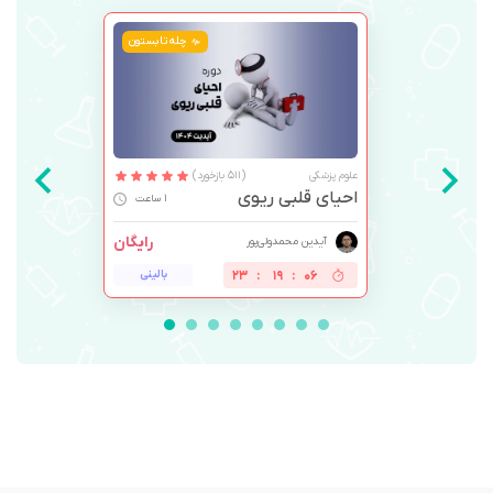
چله تابستون
علوم پزشکی
(511 بازخورد)
احیای قلبی ریوی
1 ساعت
رایگان
آیدین محمدولی‌پور
05
:
19
:
23
بالینی