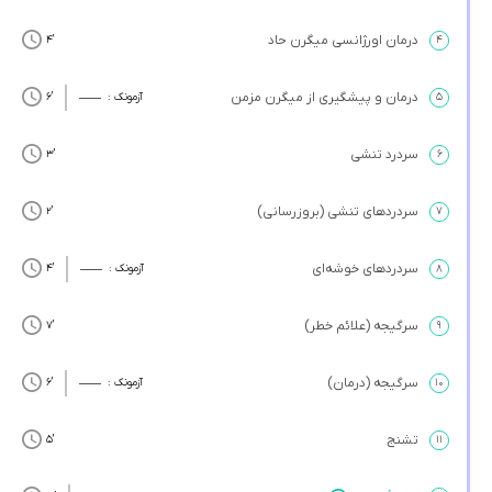
درمان اورژانسی میگرن حاد
’4
۴
درمان و پیشگیری از میگرن مزمن
۵
آزمونک :
’6
سردرد تنشی
’3
۶
سردردهای تنشی (بروزرسانی)
’2
۷
سردردهای خوشه‌ای
۸
آزمونک :
’4
سرگیجه (علائم خطر)
’7
۹
سرگیجه (درمان)
۱۰
آزمونک :
’6
تشنج
’5
۱۱