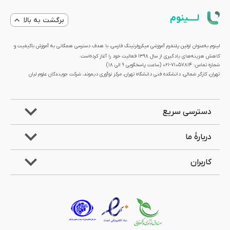
لــــینوم
برگشت به بالا
لینوم به‌عنوان اولین پلتفرم آموزشی میکرولرنینگ فارسی، با هدف دسترسی همگانی به آموزش باکیفیت و
کاهش هزینه‌های یادگیری از سال 1398 فعالیت خود را آغاز کرده‌است.
شماره تماس: 71057814-021 (ساعت پاسخگویی ۹ الی ۱۸)
تهران، کارگر شمالی، دانشکده فنی دانشگاه تهران، مرکز نوآوری دیموند، شرکت جویندگان علوم لیان
دسترسی سریع
دربارۀ ما
کاربران