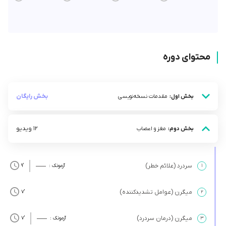
محتوای دوره
بخش رایگان
بخش اول:
مقدمات نسخه‌نویسی
12 ویدیو
بخش دوم:
مغز و اعصاب
سردرد (علائم خطر)
۱
آزمونک :
’9
میگرن (عوامل تشدیدکننده)
’7
۲
میگرن (درمان سردرد)
۳
آزمونک :
’7