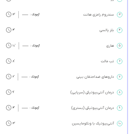
سندروم رامزی هانت
۳
آزمونک :
’3
بلز پالسی
’4
۴
هاری
۵
آزمونک :
’10
تب مالت
’8
۶
داروهای ضداحتقان بینی
۷
آزمونک :
’2
درمان آنتی‌بیوتیکی (سرپایی)
’9
۸
درمان آنتی‌بیوتیکی (بستری)
۹
آزمونک :
’4
آنتی‌بیوتیک با ونکومایسین
’3
۱۰