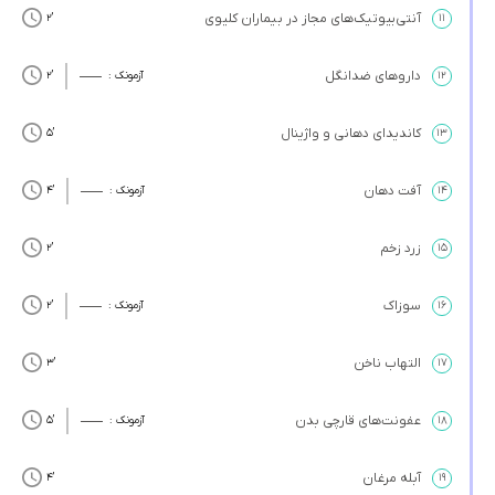
آنتی‌بیوتیک‌های مجاز در بیماران کلیوی
’2
۱۱
داروهای ضدانگل
۱۲
آزمونک :
’2
کاندیدای دهانی و واژینال
’5
۱۳
آفت دهان
۱۴
آزمونک :
’4
زرد زخم
’2
۱۵
سوزاک
۱۶
آزمونک :
’2
التهاب ناخن
’3
۱۷
عفونت‌های قارچی بدن
۱۸
آزمونک :
’5
آبله مرغان
’4
۱۹