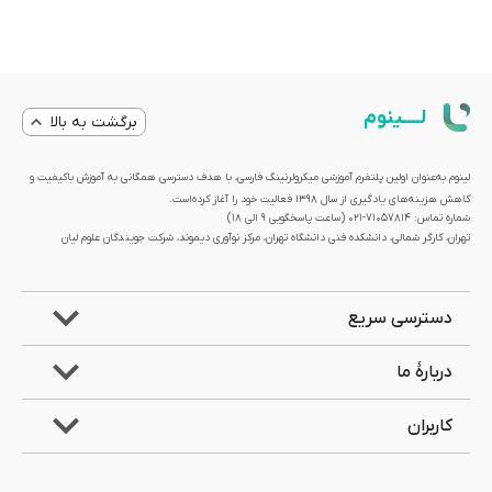
لــــینوم
برگشت به بالا
لینوم به‌عنوان اولین پلتفرم آموزشی میکرولرنینگ فارسی، با هدف دسترسی همگانی به آموزش باکیفیت و
کاهش هزینه‌های یادگیری از سال 1398 فعالیت خود را آغاز کرده‌است.
شماره تماس: 71057814-021 (ساعت پاسخگویی ۹ الی ۱۸)
تهران، کارگر شمالی، دانشکده فنی دانشگاه تهران، مرکز نوآوری دیموند، شرکت جویندگان علوم لیان
دسترسی سریع
دربارۀ ما
کاربران