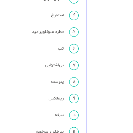
۴
استفراغ
۵
قطره متوکلوپرامید
۶
تب
۷
بی‌اشتهایی
۸
یبوست
۹
ریفلاکس
۱۰
سرفه
۱۱
سرخک و سرخچه