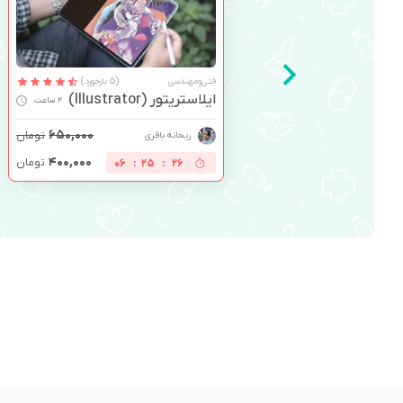
فنی‌ومهندسی
(5 بازخورد)
ایلاستریتور (Illustrator)
2 ساعت
۶۵۰,۰۰۰
تومان
ریحانه باقری
۴۰۰,۰۰۰
تومان
06
:
25
:
25