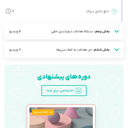
تابع دلتای دیراک
’11
۷
5 ویدیو
بخش پنجم:
دستگاه معادلات دیفرانسیل خطی
8 ویدیو
بخش ششم:
حل معادلات به کمک سری‌ها
دوره های پیشنهادی
اختصاصی برای شما
چله تابستون