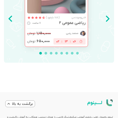
فنی‌ومهندسی
(188 بازخورد)
ریاضی عمومی 2
11 ساعت
۱,۱۵۰,۰۰۰
تومان
محمد رجبی
۶۵۰,۰۰۰
تومان
02
:
13
:
05
لــــینوم
برگشت به بالا
لینوم به‌عنوان اولین پلتفرم آموزشی میکرولرنینگ فارسی، با هدف دسترسی همگانی به آموزش باکیفیت و