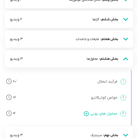
2 ویدیو
بخش ششم:
گاز‌ها
3 ویدیو
بخش هفتم:
مایعات و جامدات
3 ویدیو
بخش هشتم:
محلول‌ها
فرآیند انحلال
’20
۱
خواص کولیگاتیو
’17
۲
محلول های یونی
’19
۳
3 ویدیو
بخش نهم:
سینتیک