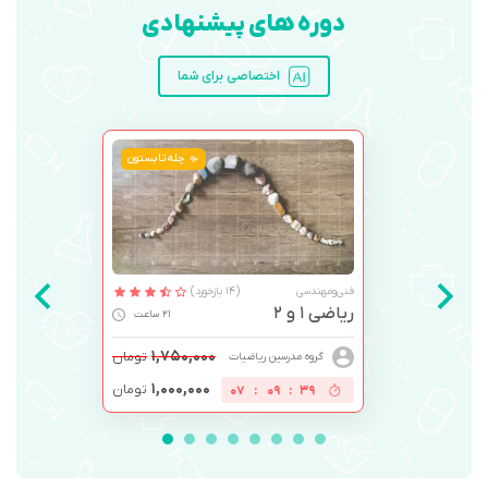
دوره های پیشنهادی
اختصاصی برای شما
چله تابستون
فنی‌ومهندسی
(14 بازخورد)
ریاضی 1 و 2
21 ساعت
۱,۷۵۰,۰۰۰
تومان
گروه مدرسین ریاضیات
۱,۰۰۰,۰۰۰
تومان
07
:
09
:
39