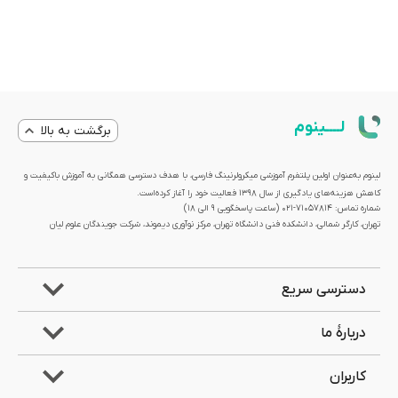
لــــینوم
برگشت به بالا
لینوم به‌عنوان اولین پلتفرم آموزشی میکرولرنینگ فارسی، با هدف دسترسی همگانی به آموزش باکیفیت و
کاهش هزینه‌های یادگیری از سال 1398 فعالیت خود را آغاز کرده‌است.
شماره تماس: 71057814-021 (ساعت پاسخگویی ۹ الی ۱۸)
تهران، کارگر شمالی، دانشکده فنی دانشگاه تهران، مرکز نوآوری دیموند، شرکت جویندگان علوم لیان
دسترسی سریع
دربارۀ ما
کاربران