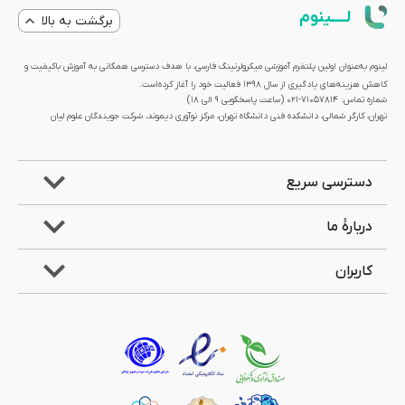
لــــینوم
برگشت به بالا
لینوم به‌عنوان اولین پلتفرم آموزشی میکرولرنینگ فارسی، با هدف دسترسی همگانی به آموزش باکیفیت و
کاهش هزینه‌های یادگیری از سال 1398 فعالیت خود را آغاز کرده‌است.
شماره تماس: 71057814-021 (ساعت پاسخگویی ۹ الی ۱۸)
تهران، کارگر شمالی، دانشکده فنی دانشگاه تهران، مرکز نوآوری دیموند، شرکت جویندگان علوم لیان
دسترسی سریع
دربارۀ ما
کاربران