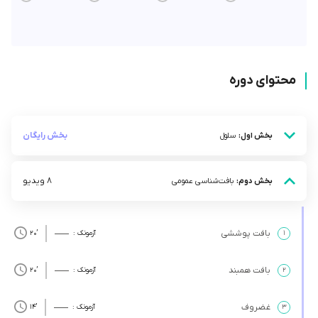
محتوای دوره
بخش رایگان
بخش اول:
سلول
8 ویدیو
بخش دوم:
بافت‌شناسی عمومی
بافت پوششی
۱
آزمونک :
’20
بافت همبند
۲
آزمونک :
’20
غضروف
۳
آزمونک :
’14