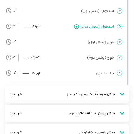
استخوان (بخش اول)
’10
۴
استخوان (بخش دوم)
۵
آزمونک :
’12
خون (بخش اول)
’14
۶
خون (بخش دوم)
۷
آزمونک :
’8
بافت عصبی
۸
آزمونک :
’17
8 ویدیو
بخش سوم:
بافت‌شناسی اختصاصی
2 ویدیو
بخش چهارم:
محوطۀ دهانی و مری
4 ویدیو
بخش پنجم:
دستگاه گوارش