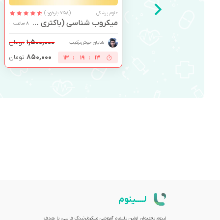
علوم پزشکی
(758 بازخورد)
میکروب شناسی (باکتری و ویروس)
8 ساعت
۱,۵۰۰,۰۰۰
تومان
شایان خوش‌ترکیب
۸۵۰,۰۰۰
تومان
13
:
19
:
13
لــــینوم
لینوم به‌عنوان اولین پلتفرم آموزشی میکرولرنینگ فارسی، با هدف