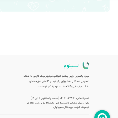
لــــینوم
لینوم به‌عنوان اولین پلتفرم آموزشی میکرولرنینگ فارسی، با هدف
دسترسی همگانی به آموزش باکیفیت و کاهش هزینه‌های
یادگیری از سال 1398 فعالیت خود را آغاز کرده‌است.
شماره تماس: 71057814-021 (ساعت پاسخگویی ۹ الی ۱۸)
تهران، کارگر شمالی، دانشکده فنی دانشگاه تهران، مرکز نوآوری
دیموند، شرکت جویندگان علوم لیان