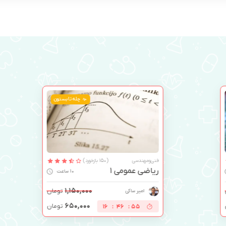
چله تابستون
فنی‌ومهندسی
(150 بازخورد)
ریاضی عمومی 1
10 ساعت
۱,۱۵۰,۰۰۰
تومان
امیر ساکی
۶۵۰,۰۰۰
تومان
16
:
46
:
54