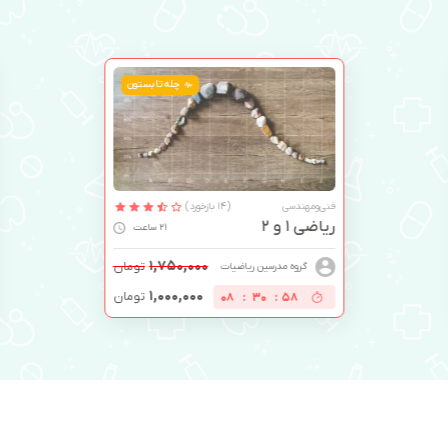
چله تابستون
فنی‌ومهندسی
(14 بازخورد)
ریاضی 1 و 2
21 ساعت
۱,۷۵۰,۰۰۰
تومان
گروه مدرسین ریاضیات
۱,۰۰۰,۰۰۰
تومان
08
:
30
:
57