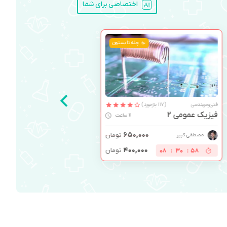
اختصاصی برای شما
چله تابستون
فنی‌ومهندسی
(117 بازخورد)
فیزیک عمومی 2
11 ساعت
۶۵۰,۰۰۰
تومان
مصطفی کبیر
۴۰۰,۰۰۰
تومان
08
:
30
:
57