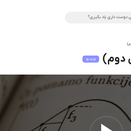
م)
 دوم)
ویدیو