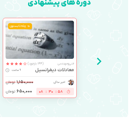
دوره های پیشنهادی
چله تابستون
فنی‌ومهندسی
(144 بازخورد)
معادلات دیفرانسیل
9 ساعت
۱,۱۵۰,۰۰۰
تومان
امیر ساکی
۶۵۰,۰۰۰
تومان
08
:
30
:
57